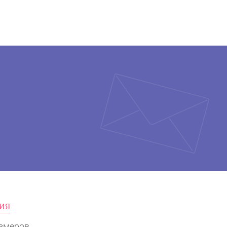
ия
змеров