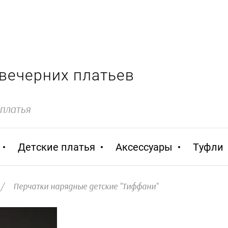
 вечерних платьев
 платья
Детские платья
Аксессуары
Туфли
/
Перчатки нарядные детские "Тиффани"