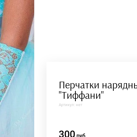
Перчатки нарядны
"Тиффани"
Артикул:
нет
300
руб.